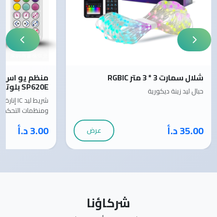
شلال سمارت 3 * 3 متر RGBIC
SP620E بلوتوث مع ريموت تحكم
حبال ليد زينة ديكورية
ومنظمات التحكم
35.00 د.أ
3.00 د.أ
عرض
شركاؤنا