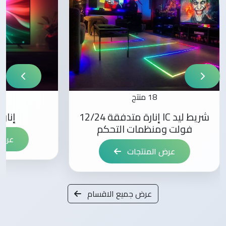
18 منتج
شريط ليد IC إنارة متدفقة 12/24
إنار
فولت ومنظمات التحكم
عرض 
عرض المنتجات
عرض جميع الاقسام