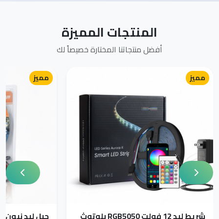
المنتجات المميزة
أفضل منتجاتنا المختارة خصيصاً لك
مميز
مميز
شريط ليد 12 فولت RGB5050 بلوتوث