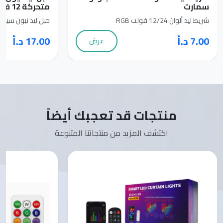
سمارت
متحركة 12 فولت
شريط ليد ألوان 12/24 فولت RGB
حبل ليد نيون سيلي
7.00 د.أ
17.00 د.أ
عرض
منتجات قد تعجبك أيضاً
اكتشف المزيد من منتجاتنا المتنوعة