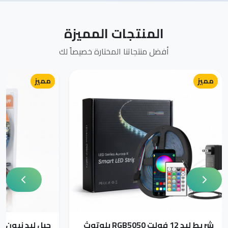
المنتجات المميزة
أفضل منتجاتنا المختارة خصيصاً لك
مميز
مميز
شريط ليد 12 فولت RGB5050 بلوتوث