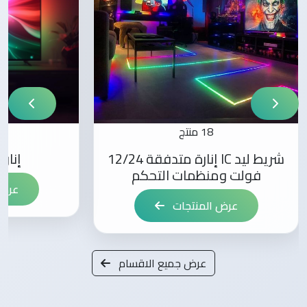
18 منتج
شريط ليد IC إنارة متدفقة 12/24
إنار
فولت ومنظمات التحكم
عرض 
عرض المنتجات
عرض جميع الاقسام