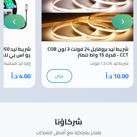
شريط ليد بروفايل 24 فولت 3 لون COB
- CCT قدرة 15 واط للمتر
يو اس بي للش
شريط ليد 12/24 فولت
إنارة ليد للشاشة
10.00 د.أ
4.00 د.أ
عرض
شركاؤنا
نفتخر بشراكتنا مع أفضل الشركات