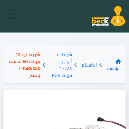
شريط ليد
شريط ليد 12
ألوان
فولت 60 عدسة
الاقسام
الرئيسية
12/24
RGB5050 /
فولت RGB
بالمتر