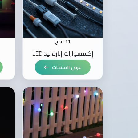
11 منتج
إكسسوارات إنارة ليد LED
عرض المنتجات