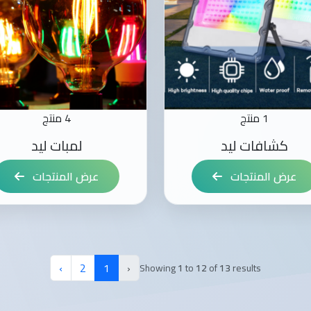
1 منتج
4 منتج
كشافات ليد
لمبات ليد
عرض المنتجات
عرض المنتجات
›
2
1
‹
Showing
1
to
12
of
13
results