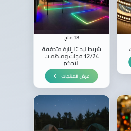
18 منتج
شريط ليد IC إنارة متدفقة
12/24 فولت ومنظمات
التحكم
عرض المنتجات