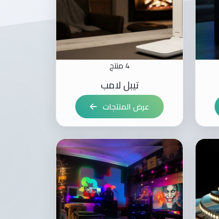
4 منتج
تيبل لامب
عرض المنتجات