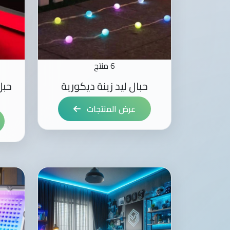
6 منتج
حبال ليد زينة ديكورية
حبل
عرض المنتجات