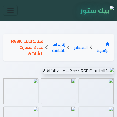
ستاند لايت RGBIC
إنارة ليد
الاقسام
عدد 2 سمارت
الرئيسية
للشاشة
للشاشة