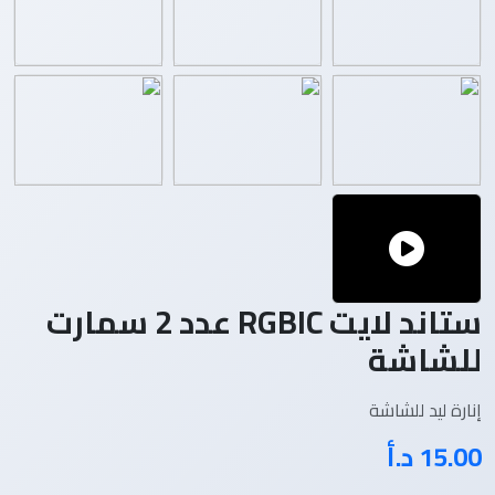
ستاند لايت RGBIC عدد 2 سمارت
للشاشة
إنارة ليد للشاشة
15.00 د.أ